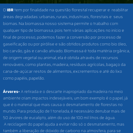
O
IBR
tem por finalidade na questão florestal recuperar e reabilitar
áreas d
egradadas: urbanas, rurais, industriais, florestais e seus
biomas. Na
biomassa
nosso sistema permite o trabalho com
qualquer tipo de biomassa, pois tem várias aplicações no início e
final de processo, podemos fazer a conversão por processo de
gaseificação ou por pirólise e são obtidos produtos como bio óleo,
bio carvão, gás e carvão ativado.
Biomassa
é toda matéria orgânica,
de origem vegetal ou animal, ela é obtida através de recursos
renováveis, como plantas, madeira, resíduos agrícolas, bagaço da
cana-de-açúcar restos de alimentos, excrementos e até do lixo
como papéis, papelão.
Árvores-
A retirada e o descarte inapropriado da madeira no meio
ambiente criam impactos indesejáveis, um bom exemplo é o papel, já
que é o material que mais causa o desmatamento de florestas no
mundo. Para produção de 1 tonelada, é necessário derrubar mais de
50 árvores de eucalipto, além do uso de 100 mil litros de água.
A reciclagem do papel ajuda a evitar não só o desmatamento, mas
também a liberação de dióxido de carbono na atmosfera, para se