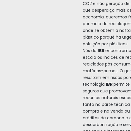
CO2 e não geração de
que desperdiça mais d
economia, queremos faz
por meio de reciclag
onde se obtém a naft
plástico porquê há urg
poluição por plásticos.
Nós do
IBR
encontramo
escala os índices de re
reciclados pós consumo
matérias-primas. O ge
resultam em riscos par
tecnologia
IBR
permite 
seguros que promovam 
recursos naturais esc
tanto na parte técnic
compra e na venda ou 
créditos de carbono e d
descarbonização e serv